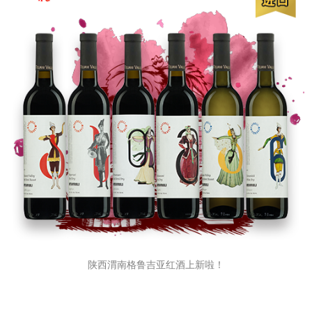
陕西渭南格鲁吉亚红酒上新啦！