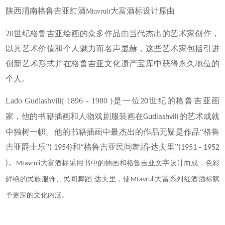
陕西渭南格鲁吉亚红酒
大富酒标设计原由
Mtavruli
20世纪格鲁吉亚绘画的众多作品由当代杰出的艺术家创作，
以其艺术价值和个人魅力而名声显赫，这些艺术家包括引进
创新艺术形式并在格鲁吉亚文化遗产宝库中获得永久地位的
个人。
Lado Gudiashvili( 1896 - 1980 )是一位
世纪的格鲁吉亚画
20
家，他的书籍插画和人物戏剧服装画在
的艺术成就
Gudiashvili
中独树一帜。他的书籍插画中最杰出的作品无疑是作品“格鲁
吉亚爵士乐”
和“格鲁吉亚民间舞蹈
达夫里”
( 1954)
-
(1951 - 1952
。
大富酒标采用书中的插画和格鲁吉亚文字设计而成，色彩
)
Mtavruli
鲜艳的民族服饰、
民间舞蹈
达夫里，使
大富系列红酒酒标赋
-
Mtavruli
予更深的文化内涵。