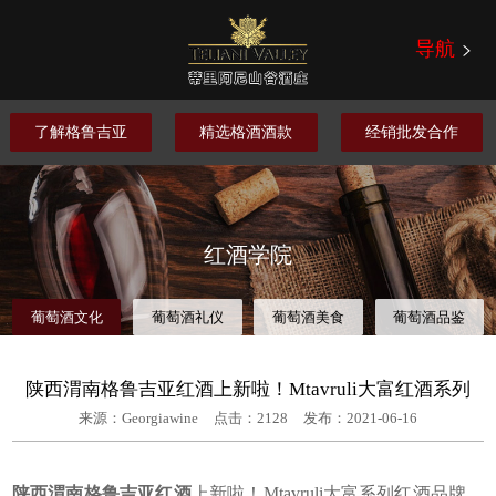
导航
了解格鲁吉亚
精选格酒酒款
经销批发合作
红酒学院
葡萄酒文化
葡萄酒礼仪
葡萄酒美食
葡萄酒品鉴
陕西渭南格鲁吉亚红酒上新啦！Mtavruli大富红酒系列
来源：Georgiawine
点击：
2128
发布：2021-06-16
陕西渭南
格鲁吉亚红酒
上新啦！Mtavruli大富系列红酒品牌，