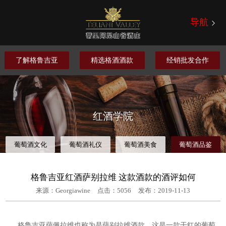
导航
了解格鲁吉亚
精选格酒酒款
经销批发合作
红酒学院
葡萄酒文化
葡萄酒礼仪
葡萄酒美食
葡萄酒品鉴
格鲁吉亚红酒萨别拉维 这款酒款的酒评如何
来源：Georgiawine
点击：
5056
发布：2019-11-13
格鲁吉亚萨佩拉维也称为是萨别拉维酒款，这是一款干红的葡萄