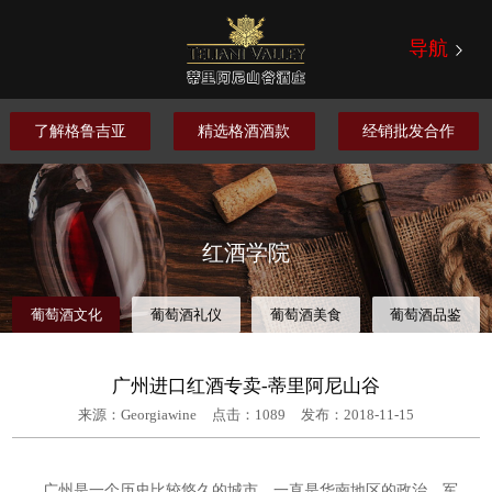
导航
了解格鲁吉亚
精选格酒酒款
经销批发合作
红酒学院
葡萄酒文化
葡萄酒礼仪
葡萄酒美食
葡萄酒品鉴
广州进口红酒专卖-蒂里阿尼山谷
来源：Georgiawine
点击：
1089
发布：2018-11-15
广州是一个历史比较悠久的城市，一直是华南地区的政治、军