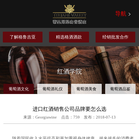
导航
了解格鲁吉亚
精选格酒酒款
经销批发合作
红酒学院
葡萄酒文化
葡萄酒礼仪
葡萄酒美食
葡萄酒品鉴
进口红酒销售公司品牌要怎么选
来源：Georgiawine
点击：
759
发布：2018-07-13
随着国民收入水平提高和更加重视身体健康，越来越多的消费者