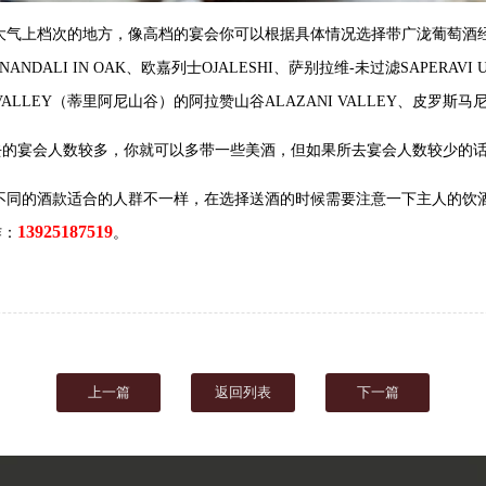
档次的地方，像高档的宴会你可以根据具体情况选择带广泷葡萄酒经销TEL
NANDALI IN OAK、欧嘉列士OJALESHI、萨别拉维-未过滤SAPERAV
LLEY（蒂里阿尼山谷）的阿拉赞山谷ALAZANI VALLEY、皮罗斯马尼P
宴会人数较多，你就可以多带一些美酒，但如果所去宴会人数较少的话
，不同的酒款适合的人群不一样，在选择送酒的时候需要注意一下主人的饮酒习惯
13925187519
作：
。
上一篇
返回列表
下一篇